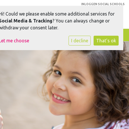
INLOGGEN SOCIAL SCHOOLS
Hi! Could we please enable some additional services for
Social Media & Tracking
? You can always change or
withdraw your consent later.
Toggle navigation
Let me choose
I decline
That's ok