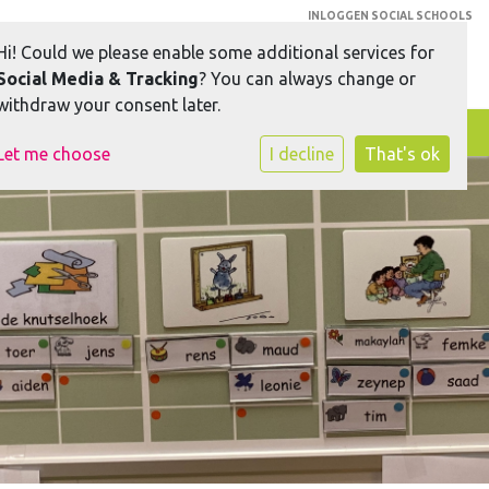
INLOGGEN SOCIAL SCHOOLS
Hi! Could we please enable some additional services for
Social Media & Tracking
? You can always change or
withdraw your consent later.
Toggle navigation
Let me choose
I decline
That's ok